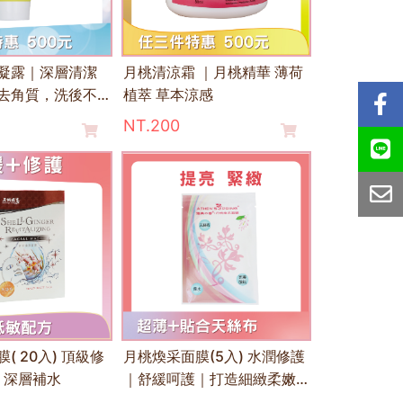
凝露｜深層清潔
月桃清涼霜 ｜月桃精華 薄荷
去角質，洗後不
植萃 草本涼感
NT.200
( 20入) 頂級修
月桃煥采面膜(5入) 水潤修護
 深層補水
｜舒緩呵護｜打造細緻柔嫩
肌