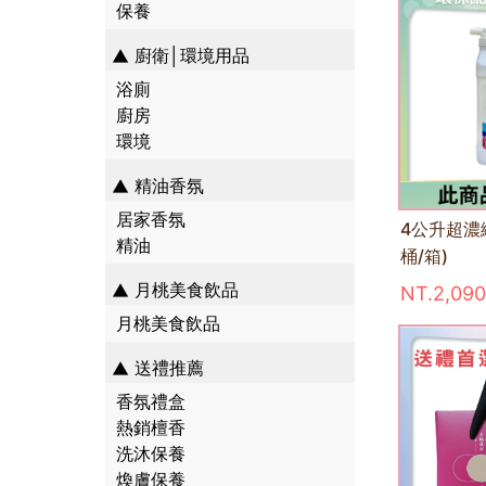
保養
廚衛│環境用品
浴廁
廚房
環境
精油香氛
居家香氛
4公升超濃
精油
桶/箱)
月桃美食飲品
NT.2,090
月桃美食飲品
送禮推薦
香氛禮盒
熱銷檀香
洗沐保養
煥膚保養