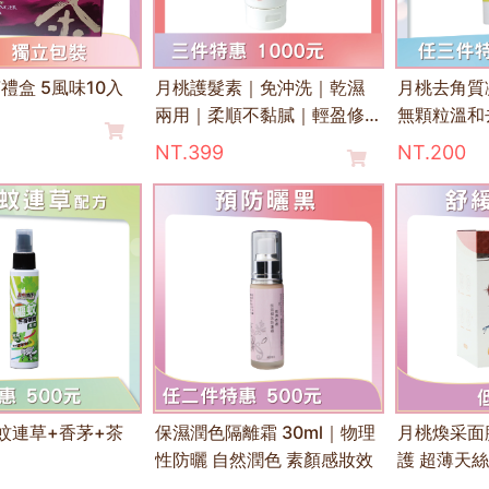
禮盒 5風味10入
月桃護髮素｜免沖洗｜乾濕
月桃去角質
兩用｜柔順不黏膩｜輕盈修
無顆粒溫和
護不扁塌
緊繃
NT.399
NT.200
(蚊連草+香茅+茶
保濕潤色隔離霜 30ml｜物理
月桃煥采面膜
性防曬 自然潤色 素顏感妝效
護 超薄天絲