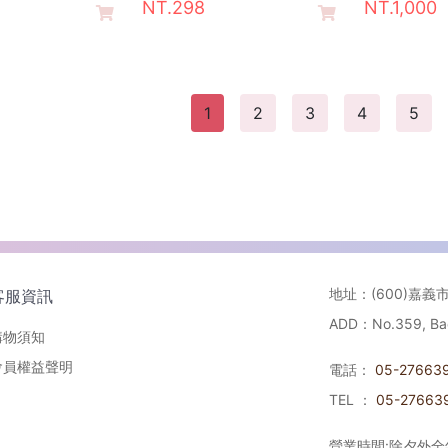
NT.298
NT.1,000
1
2
3
4
5
地址：(600)嘉義
客服資訊
ADD：No.359, Baozh
購物須知
會員權益聲明
電話：
05-27663
TEL ：
05-27663
營業時間:除夕外全年