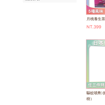
月桃養生茶
NT.399
驅蚊噴劑 
樹）