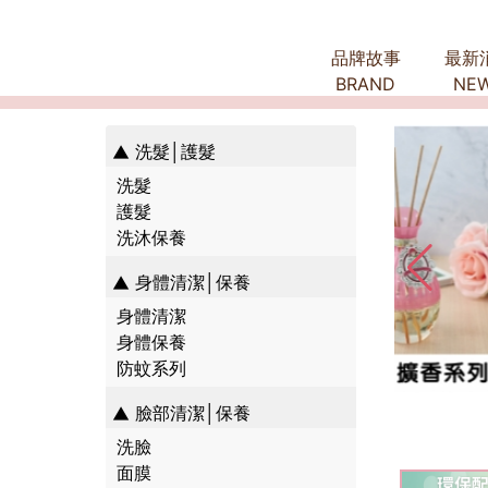
品牌故事
最新
BRAND
NE
洗髮│護髮
洗髮
護髮
洗沐保養
身體清潔│保養
身體清潔
身體保養
防蚊系列
臉部清潔│保養
洗臉
面膜