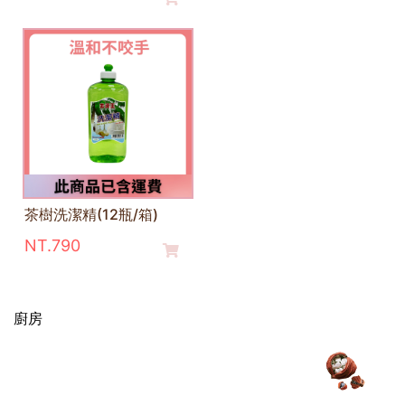
茶樹洗潔精(12瓶/箱)
NT.790
廚房