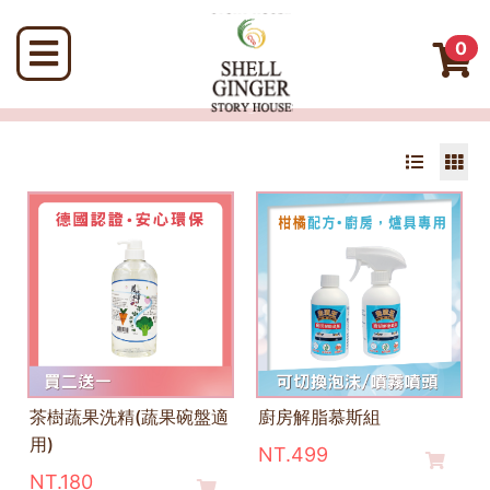
0
茶樹蔬果洗精(蔬果碗盤適
廚房解脂慕斯組
用)
NT.499
NT.180